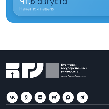
Чт,
6
августа
Нечётная неделя