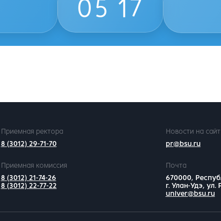
05
17
Приемная ректора
Новости на сайт
8 (3012) 29-71-70
pr@bsu.ru
Приемная комиссия
Почта
8 (3012) 21-74-26
670000, Респуб
8 (3012) 22-77-22
г. Улан-Удэ, ул.
univer@bsu.ru