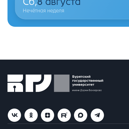
Сб,
8
августа
Нечётная неделя