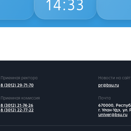
14
:
33
Приемная ректора
Новости на сайт
8 (3012) 29-71-70
pr@bsu.ru
Приемная комиссия
Почта
8 (3012) 21-74-26
670000, Респуб
8 (3012) 22-77-22
г. Улан-Удэ, ул.
univer@bsu.ru