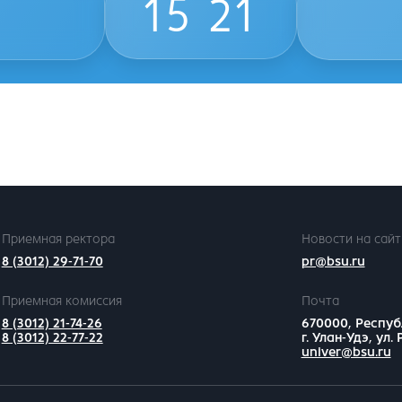
15
21
Приемная ректора
Новости на сайт
8 (3012) 29-71-70
pr@bsu.ru
Приемная комиссия
Почта
8 (3012) 21-74-26
670000, Респуб
8 (3012) 22-77-22
г. Улан-Удэ, ул.
univer@bsu.ru