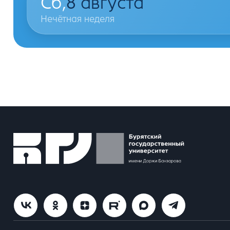
Сб,
8
августа
Нечётная неделя