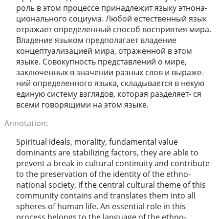
роль в этом процессе принадлежит языку этнона-
ционального социума. Любой естественный язык
отражает определенный способ восприятия мира.
Владение языком предполагает владение
концептуализацией мира, отраженной в этом
языке. Совокупность представлений о мире,
заключенных в значении разных слов и выраже-
ний определенного языка, складывается в некую
единую систему взглядов, которая разделяет- ся
всеми говорящими на этом языке.
Annotation:
Spiritual ideals, morality, fundamental value
dominants are stabilizing factors, they are able to
prevent a break in cultural continuity and contribute
to the preservation of the identity of the ethno-
national society, if the central cultural theme of this
community contains and translates them into all
spheres of human life. An essential role in this
process belongs to the language of the ethno-