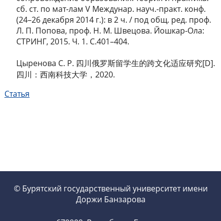
сб. ст. по мат-лам V Междунар. науч.-практ. конф.
(24–26 декабря 2014 г.): в 2 ч. / под общ. ред. проф.
Л. П. Попова, проф. Н. М. Швецова. Йошкар-Ола:
СТРИНГ, 2015. Ч. 1. С.401–404.
Цыренова С. Р. 四川俄罗斯留学生的跨文化适应研究[D].
四川：西南科技大学，2020.
Статья
© Бурятский государственный университет имени
Доржи Банзарова