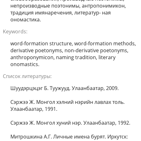
непроизводные поэтонимы, антропонимикон,
традиция имянаречения, литератур- ная
ономастика.
Keywords:
word-formation structure, word-formation methods,
derivative poetonyms, non-derivative poetonyms,
anthroponymicon, naming tradition, literary
onomastics.
Список литературы:
Шуудэрцэцэг Б. Туужууд. Улаанбаатар, 2009.
Сэржээ Ж. Монгол хэлний нэрийн лавлах толь.
Улаанбаатар, 1991.
Сэржээ Ж. Монгол хуний нэр. Улаанбаатар, 1992.
Митрошкина А.Г. Личные имена бурят. Иркутск: