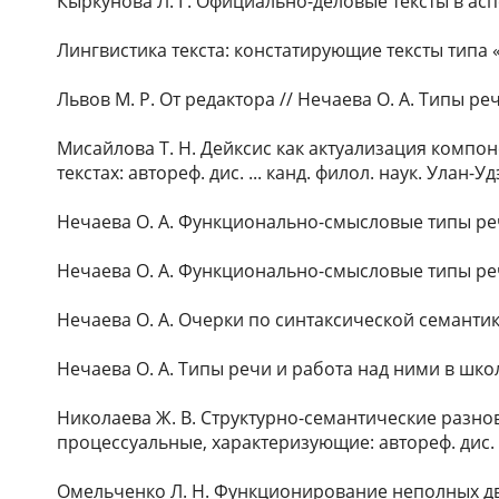
Кыркунова Л. Г. Официально-деловые тексты в аспек
Лингвистика текста: констатирующие тексты типа «о
Львов М. Р. От редактора // Нечаева О. А. Типы реч
Мисайлова Т. Н. Дейксис как актуализация компо
текстах: автореф. дис. ... канд. филол. наук. Улан-Удэ
Нечаева О. А. Функционально-смысловые типы речи 
Нечаева О. А. Функционально-смысловые типы речи (
Нечаева О. А. Очерки по синтаксической семантик
Нечаева О. А. Типы речи и работа над ними в школе
Николаева Ж. В. Структурно-семантические разно
процессуальные, характеризующие: автореф. дис. ...
Омельченко Л. Н. Функционирование неполных дв