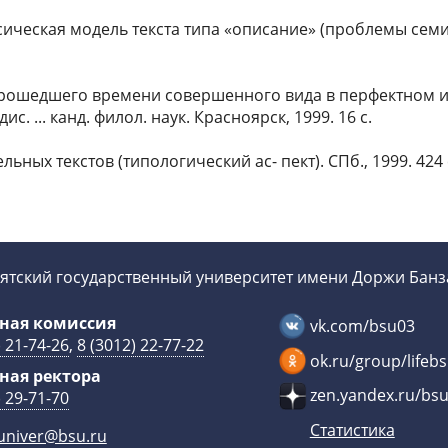
ическая модель текста типа «описание» (проблемы семиоти
прошедшего времени совершенного вида в перфектном 
с. ... канд. филол. наук. Красноярск, 1999. 16 с.
ьных текстов (типологический ас- пект). СПб., 1999. 424 
ятский государственный университет имени Доржи Бан
ная комиссия
vk.com/bsu03
) 21-74-26
,
8 (3012) 22-77-22
ok.ru/group/lifeb
ная ректора
zen.yandex.ru/bs
) 29-71-70
Статистика
univer@bsu.ru