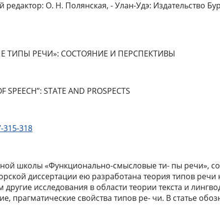
редактор: О. Н. Полянская, - Улан-Удэ: Издательство Бур
 ТИПЫ РЕЧИ»: СОСТОЯНИЕ И ПЕРСПЕКТИВЫ
OF SPEECH”: STATE AND PROSPECTS
7-315-318
чной школы «Функционально-смысловые ти- пы речи», соз
торской диссертации ею разработана теория типов речи
другие исследования в области теории текста и лингво
ие, прагматические свойства типов ре- чи. В статье об