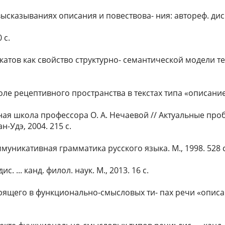
казываниях описания и повествова- ния: автореф. дис. ...
 с.
тов как свойство структурно- семантической модели текс
рецептивного пространства в текстах типа «описание»: авт
чная школа профессора О. А. Нечаевой // Актуальные про
-Удэ, 2004. 215 с.
ммуникативная грамматика русского языка. М., 1998. 528 с
 ... канд. филол. наук. М., 2013. 16 с.
ящего в функционально-смысловых ти- пах речи «описание