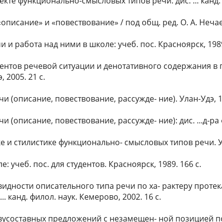
те функционально-смысловых типов речи: дис. ... канд. ф
писание» и «повествование» / под общ. ред. О. А. Нечаев
и и работа над ними в школе: учеб. пос. Красноярск, 1989.
нентов речевой ситуации и денотативного содержания 
, 2005. 21 с.
(описание, повествование, рассужде- ние). Улан-Удэ, 19
описание, повествование, рассужде- ние): дис. ...д-ра фи
е и стилистике функционально- смысловых типов речи. Ула
: учеб. пос. для студентов. Красноярск, 1989. 166 с.
видности описательного типа речи по ха- рактеру проте
 канд. филол. наук. Кемерово, 2002. 16 с.
усоставных предложений с незамещен- ной позицией по