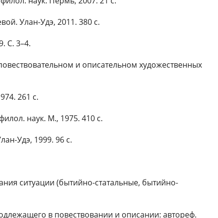
илол. наук. Пермь, 2007. 21 с.
ой. Улан-Удэ, 2011. 380 с.
 С. 3–4.
в повествовательном и описательном художественных
74. 261 с.
лол. наук. М., 1975. 410 с.
н-Удэ, 1999. 96 с.
кания ситуации (бытийно-статальные, бытийно-
длежащего в повествовании и описании: автореф.