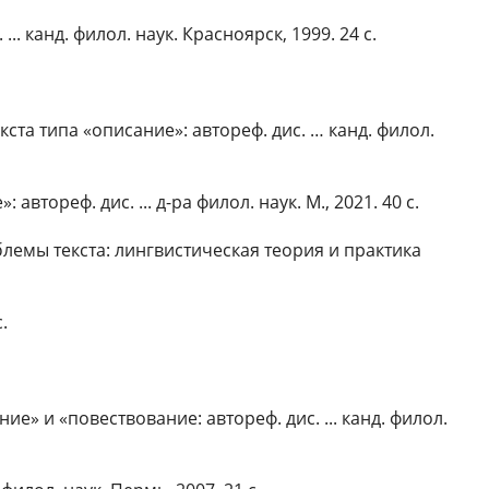
 канд. филол. наук. Красноярск, 1999. 24 с.
та типа «описание»: автореф. дис. … канд. филол.
ореф. дис. ... д-ра филол. наук. М., 2021. 40 с.
блемы текста: лингвистическая теория и практика
.
» и «повествование: автореф. дис. ... канд. филол.