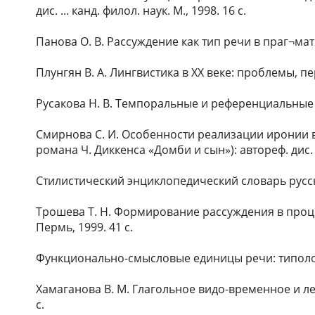
дис. ... канд. филол. наук. М., 1998. 16 с.
Панова О. В. Рассуждение как тип речи в праг¬матич
Плунгян В. А. Лингвистика в XX веке: проблемы, пер
Русакова Н. В. Темпоральные и референциальные сво
Смирнова С. И. Особенности реализации иронии в
романа Ч. Диккенса «Домби и сын»): автореф. дис. ..
Стилистический энциклопедический словарь русског
Трошева Т. Н. Формирование рассуждения в процессе
Пермь, 1999. 41 с.
Функционально-смысловые единицы речи: типология
Хамаганова В. М. Глагольное видо-временное и лекс
с.