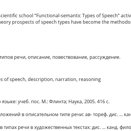
 scientific school “Functional-semantic Types of Speech” acti
heory prospects of speech types have become the methodologi
типов речи, описание, повествование, рассуждение.
es of speech, description, narration, reasoning
ыке: учеб. пос. М.: Флинта; Наука, 2005. 416 с.
ний в описательном типе речи: ав- тореф. дис. ... канд. 
пах речи в художественных текстах: дис. ... канд. филол. 