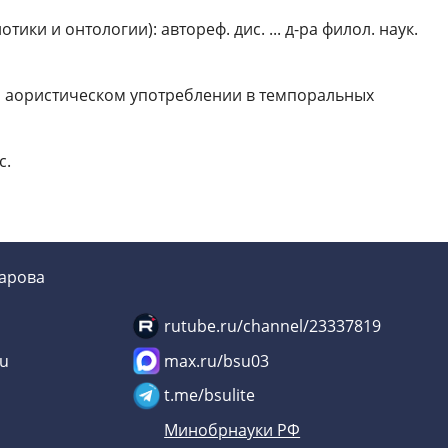
ки и онтологии): автореф. дис. ... д-ра филол. наук.
и аористическом употреблении в темпоральных
с.
зарова
rutube.ru/channel/23337819
su
max.ru/bsu03
u
t.me/bsulite
Минобрнауки РФ