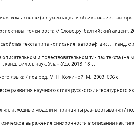
еском аспекте (аргументация и объяс- нение) : автореф. ди
спективы, точки роста // Слово.ру: балтийский акцент. 2018
йства текста типа «описание: автореф. дис. ... канд. фило
 описательном и повествовательном ти- пах текста (на 
. канд. филол. наук. Улан-Удэ, 2013. 18 с.
о языка / под ред. М. Н. Кожиной. М., 2003. 696 с.
 развития научного стиля русского литературного языка X
, исходные модели и принципы раз- вертывания / под общ
ическое выражение синхронности в описании как типе речи