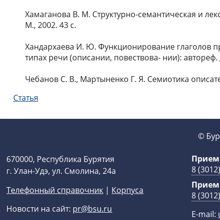
Хамаганова В. М. Структурно-семантическая и лекс
М., 2002. 43 с.
Хандархаева И. Ю. Функционирование глаголов 
типах речи (описании, повествова- нии): автореф. ди
Чебанов С. В., Мартыненко Г. Я. Семиотика описател
Статья
© Бур
Прием
670000, Республика Бурятия
8 (3012
г. Улан-Удэ, ул. Смолина, 24а
Прием
Телефонный справочник
|
Корпуса
8 (3012
Новости на сайт:
pr@bsu.ru
E-mail: