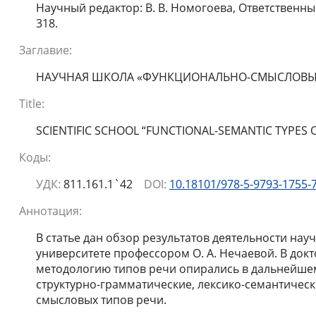
Научный редактор: В. В. Номогоева, Ответственный 
318.
Заглавие:
НАУЧНАЯ ШКОЛА «ФУНКЦИОНАЛЬНО-СМЫСЛОВЫЕ
Title:
SCIENTIFIC SCHOOL “FUNCTIONAL-SEMANTIC TYPES 
Коды:
УДК:
811.161.1`42
DOI:
10.18101/978-5-9793-1755-
Аннотация:
В статье дан обзор результатов деятельности нау
университете профессором О. А. Нечаевой. В док
методологию типов речи опирались в дальнейшем 
структурно-грамматические, лексико-семантическ
смысловых типов речи.