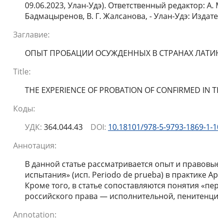
09.06.2023, Улан-Удэ). Ответственный редактор: А. М
Бадмацыренов, В. Г. Жалсанова, - Улан-Удэ: Издате
Заглавие:
ОПЫТ ПРОБАЦИИ ОСУЖДЕННЫХ В СТРАНАХ ЛАТИНС
Title:
THE EXPERIENCE OF PROBATION OF CONFIRMED IN T
Коды:
УДК:
364.044.43
DOI:
10.18101/978-5-9793-1869-1-1
Аннотация:
В данной статье рассматривается опыт и правовы
испытания» (исп. Periodo de prueba) в практике Ар
Кроме того, в статье сопоставляются понятия «пе
российского права — исполнительной, пенитенц
Annotation: