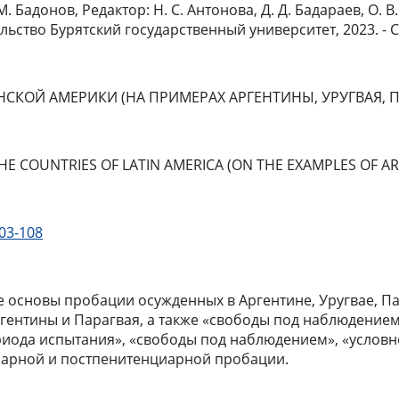
. Бадонов, Редактор: Н. С. Антонова, Д. Д. Бадараев, О. В.
льство Бурятский государственный университет, 2023. - С.
КОЙ АМЕРИКИ (НА ПРИМЕРАХ АРГЕНТИНЫ, УРУГВАЯ, П
HE COUNTRIES OF LATIN AMERICA (ON THE EXAMPLES OF A
03-108
е основы пробации осужденных в Аргентине, Уругвае, П
гентины и Парагвая, а также «свободы под наблюдением» (
риода испытания», «свободы под наблюдением», «условной
иарной и постпенитенциарной пробации.