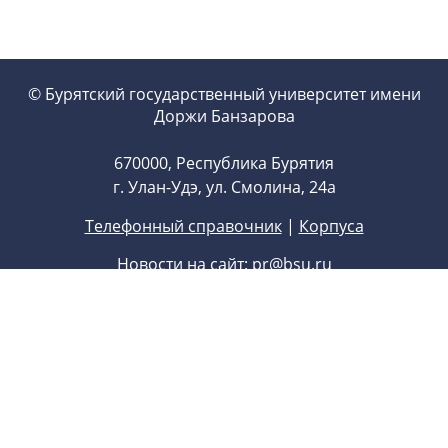
© Бурятский государственный университет имени
Доржи Банзарова
670000, Республика Бурятия
г. Улан-Удэ, ул. Смолина, 24а
Телефонный справочник
|
Корпуса
Новости на сайт:
pr@bsu.ru
Приемная комиссия
8 (3012) 21-74-26
,
8 (3012) 22-77-22
Приемная ректора
8 (3012) 29-71-70
E-mail:
univer@bsu.ru