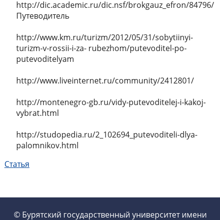
http://dic.academic.ru/dic.nsf/brokgauz_efron/84796/
Путеводитель
http://www.km.ru/turizm/2012/05/31/sobytiinyi-
turizm-v-rossii-i-za- rubezhom/putevoditel-po-
putevoditelyam
http://www.liveinternet.ru/community/2412801/
http://montenegro-gb.ru/vidy-putevoditelej-i-kakoj-
vybrat.html
http://studopedia.ru/2_102694_putevoditeli-dlya-
palomnikov.html
Статья
© Бурятский государственный университет имени