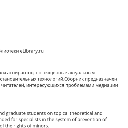
иотеки еLibrary.ru
ых и аспирантов, посвященные актуальным
сстановительных технологий.Сборник предназначен
а читателей, интересующихся проблемами медиации
 and graduate students on topical theoretical and
ended for specialists in the system of prevention of
of the rights of minors.