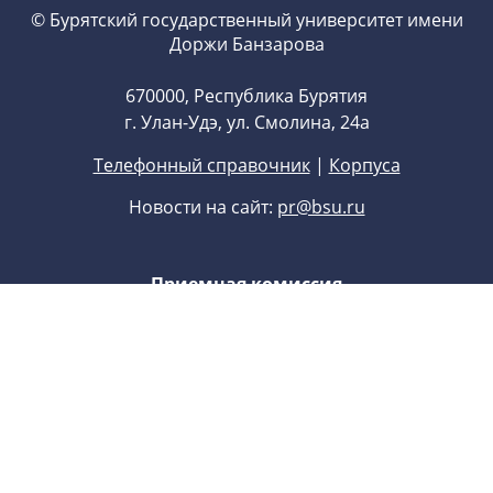
© Бурятский государственный университет имени
Доржи Банзарова
670000, Республика Бурятия
г. Улан-Удэ, ул. Смолина, 24а
Телефонный справочник
|
Корпуса
Новости на сайт:
pr@bsu.ru
Приемная комиссия
8 (3012) 21-74-26
,
8 (3012) 22-77-22
Приемная ректора
8 (3012) 29-71-70
E-mail:
univer@bsu.ru