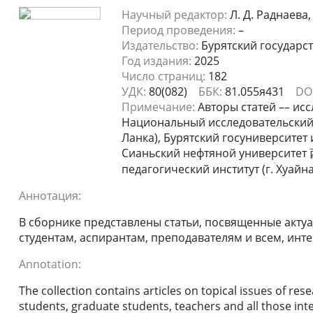
Научный редактор:
Л. Д. Раднаева,
Период проведения:
–
Издательство:
Бурятский государс
Год издания:
2025
Число страниц:
182
УДК:
80(082)
ББК:
81.055я431
DOI
Примечание:
Авторы статей –– исс
Национальный исследовательский 
Ланка), Бурятский госуниверситет 
Сианьский нефтяной университе
педагогический институт (г. Хуайн
Аннотация:
В сборнике представлены статьи, посвященные актуа
студентам, аспирантам, преподавателям и всем, ин
Annotation:
The collection contains articles on topical issues of re
students, graduate students, teachers and all those int