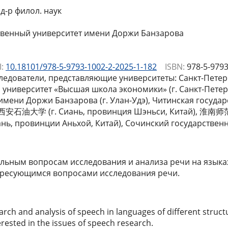
 д-р филол. наук
твенный университет имени Доржи Банзарова
:
10.18101/978-5-9793-1002-2-2025-1-182
ISBN:
978-5-9793
ледователи, представляющие университеты: Санкт-Петерб
университет «Высшая школа экономики» (г. Санкт-Петерб
имени Доржи Банзарова (г. Улан-Удэ), Читинская государ
т 西安石油大学 (г. Сиань, провинция Шэньси, Китай), 淮南师范
ань, провинции Аньхой, Китай), Сочинский государственн
льным вопросам исследования и анализа речи на языках
тересующимся вопросами исследования речи.
search and analysis of speech in languages of different struc
erested in the issues of speech research.