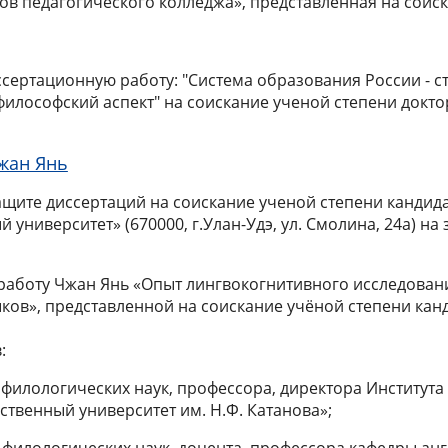
в педагогического колледжа», представленная на соиск
сертационную работу: "Система образования России - с
лософский аспект" на соискание ученой степени доктор
жан Янь
ащите диссертаций на соискание ученой степени кандида
университет» (670000, г.Улан-Удэ, ул. Смолина, 24а) на 
работу Чжан Янь «Опыт лингвокогнитивного исследовани
ыков», представленной на соискание учёной степени кан
:
 филологических наук, профессора, директора Института
твенный университет им. Н.Ф. Катанова»;