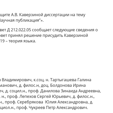
ащите А.В. Каверзиной диссертации на тему
аучная публикация”».
вет Д 212.022.05 сообщает следующие сведения о
совет принял решение присудить Каверзиной
9 – теория языка.
в Владимирович, к.соц. н. Тартыгашева Галина
манович, д. филос.н, доц. Болдонова Ирина
ч, д. социл.н., проф. Данилова Зинаида Андреевна,
 н., проф. Лепехов Сергей Юрьевич, д. филос.н.,
н., проф. Серебрякова Юлия Александровна, д.
циол.н., проф. Чукреев Петр Александрович.