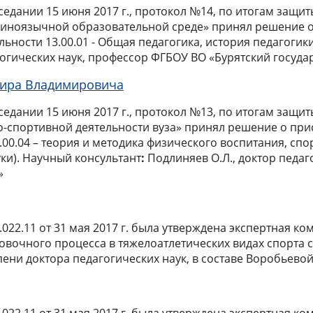
аседании 15 июня 2017 г., протокол №14, по итогам за
 иноязычной образовательной среде» принял решение о
льности 13.00.01 - Общая педагогика, история педагогик
гогических наук, профессор ФГБОУ ВО «Бурятский госуда
ира Владимировича
седании 15 июня 2017 г., протокол №13, по итогам защ
но-спортивной деятельности вуза» принял решение о при
.00.04 – теория и методика физического воспитания, сп
ки).
Научный консультант
:
Подлиняев О.Л., доктор педаг
»
22.11 от 31 мая 2017 г. была утверждена экспертная ко
вочного процесса в тяжелоатлетических видах спорта с
ни доктора педагогических наук, в составе Воробьевой 