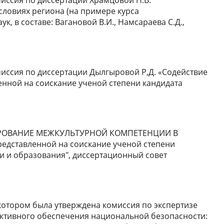
миссия по диссертации Храмцовой Н.В.
ловиях региона (на примере курса
, в составе: Вагановой В.И., Намсараева С.Д.,
миссия по диссертации Дылгыровой Р,Д. «Содействие
нной на соискание ученой степени кандидата
ФОРМИРОВАНИЕ МЕЖКУЛЬТУРНОЙ КОМПЕТЕНЦИИ В
представленной на соискание ученой степени
ки и образования", диссертационный совет
а котором была утверждена комиссия по экспертизе
ективного обеспечения национальной безопасности: