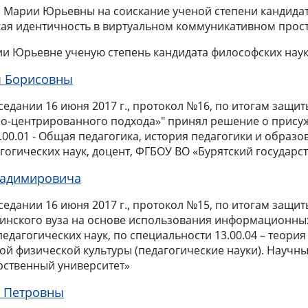
 Марии Юрьевны на соискание ученой степени кандидата
кая идентичность в виртуальном коммуникативном прос
и Юрьевне ученую степень кандидата философских наук
ы Борисовны
аседании 16 июня 2017 г., протокол №16, по итогам за
о-центрированного подхода»" принял решение о присуж
.00.01 - Общая педагогика, история педагогики и образо
гогических наук, доцент, ФГБОУ ВО «Бурятский государс
ладимировича
аседании 16 июня 2017 г., протокол №15, по итогам защ
цинского вуза на основе использования информационны
педагогических наук,
по специальности 13.00.04 – теори
ой физической культуры (педагогические науки).
Научны
арственный университет»
и Петровны