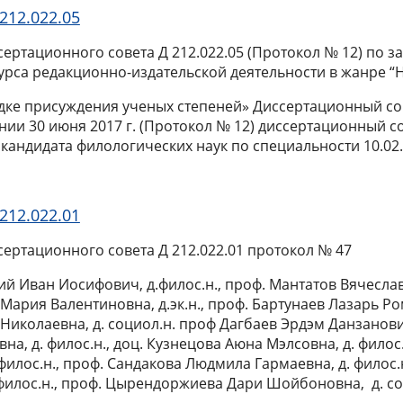
212.022.05
сертационного совета Д 212.022.05 (Протокол № 12) по з
рса редакционно-издательской деятельности в жанре “Н
ядке присуждения ученых степеней» Диссертационный со
ании 30 июня
2017 г
. (Протокол № 12) диссертационный 
андидата филологических наук по специальности 10.02.1
212.022.01
сертационного совета Д 212.022.01 протокол № 47
кий Иван Иосифович, д.филос.н., проф. Мантатов Вячесла
Мария Валентиновна, д.эк.н., проф. Бартунаев Лазарь Ро
а Николаевна, д. социол.н. проф Дагбаев Эрдэм Данзанови
а, д. филос.н., доц. Кузнецова Аюна Мэлсовна, д. филос.
филос.н., проф. Сандакова Людмила Гармаевна, д. филос.
.филос.н., проф. Цырендоржиева Дари Шойбоновна, д. со