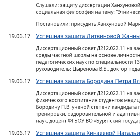
Слушали: защиту диссертации Ханхуновой
социальная философия на тему: "Этничес
Постановили: присудить Ханхуновой Мари
19.06.17
Успешная защита Литвиновой Жанн
Диссертационный совет Д212.022.11 на з
среды частной школы на основе личностн
педагогических наук по специальности 13
руководитель
:
Цыренова В.Б., доктор педа
19.06.17
Успешная защита Бородина Петра В
Диссертационный совет Д212.022.11 на з
физического воспитания студентов меди
Бородину П.В. ученой степени кандидата 
тренировки, оздоровительной и адаптивн
наук, доцент ФГБОУ ВО «Бурятский госуд
19.06.17
Успешная защита Хинзеевой Наталь