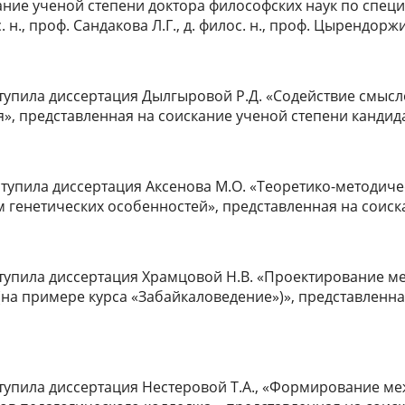
ние ученой степени доктора философских наук по специа
с. н., проф. Сандакова Л.Г., д. филос. н., проф. Цырендор
ступила диссертация Дылгыровой Р.Д. «Содействие смы
, представленная на соискание ученой степени кандида
оступила диссертация Аксенова М.О. «Теоретико-методи
м генетических особенностей», представленная на соиск
ступила диссертация Храмцовой Н.В. «Проектирование 
(на примере курса «Забайкаловедение»)», представленна
ступила диссертация Нестеровой Т.А., «Формирование м