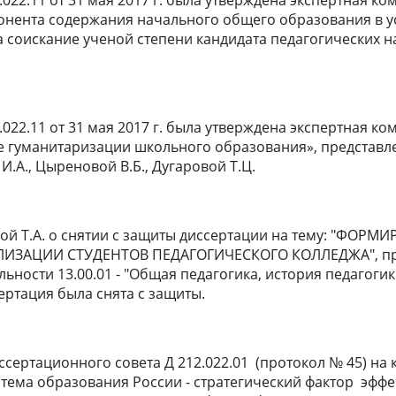
22.11 от 31 мая 2017 г. была утверждена экспертная ко
нента содержания начального общего образования в ус
соискание ученой степени кандидата педагогических наук
22.11 от 31 мая 2017 г. была утверждена экспертная ко
 гуманитаризации школьного образования», представле
И.А., Цыреновой В.Б., Дугаровой Т.Ц.
вой Т.А. о снятии с защиты диссертации на тему: "
ИЗАЦИИ СТУДЕНТОВ ПЕДАГОГИЧЕСКОГО КОЛЛЕДЖА
", 
льности 13.00.01 - "Общая педагогика, история педагоги
ертация была снята с защиты.
иссертационного совета Д 212.022.01 (протокол № 45) н
стема образования России - стратегический фактор эфф