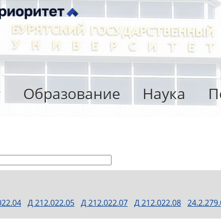
т
Образование
Наука
П
022.04
Д 212.022.05
Д 212.022.07
Д 212.022.08
24.2.279