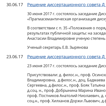
30.06.17
Решение диссертационного совета Д 
30 июня
2017 г
. состоялось заседание Дис
«Прагмасемантическая организация диску
В соответствии с п. 35 «Положения о пор
результатах публичной защиты: на засед
Анастасии Владимировне ученую степень к
Ученый секретарь Е.В. Зырянова
23.06.17
Решение диссертационного совета Д 
23 июня 2017 г. состоялось заседание Дис
Присутствовали: д. филос.н., проф. Осинс
Владимировна, д.филос.н., доц. Бадмаева 
Сергеевна, д.филос.н., проф. Бояк Татьян
д.соц. н., проф. Добрынина Марина Ивановн
проф. Постников Анатолий Ниолаевич, д. 
соц.н., проф. Хилханов Доржи Львович, д