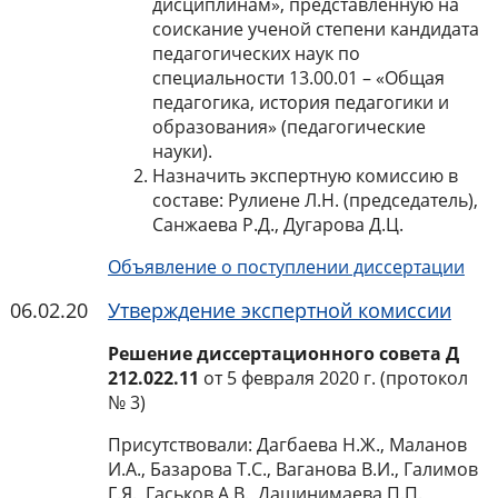
дисциплинам», представленную на
соискание ученой степени кандидата
педагогических наук по
специальности 13.00.01 – «Общая
педагогика, история педагогики и
образования» (педагогические
науки).
Назначить экспертную комиссию в
составе: Рулиене Л.Н. (председатель),
Санжаева Р.Д., Дугарова Д.Ц.
Объявление о поступлении диссертации
06.02.20
Утверждение экспертной комиссии
Решение диссертационного совета Д
212.022.11
от 5 февраля 2020 г. (протокол
№ 3)
Присутствовали: Дагбаева Н.Ж., Маланов
И.А., Базарова Т.С., Ваганова В.И., Галимов
Г.Я., Гаськов А.В., Дашинимаева П.П.,