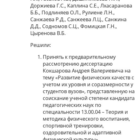
Доржиева Г.С., Каплина С.Е., Лхасаранова
Б.Б., Подлиняев О.Л., Рулиене Л.Н.,
Санжаева Р.Д., Санжеева Л.Ц., Санжина
Д.Д., Содномов С.Ц., Фомицкая Г.Н.,
Цыренова В.Б.
Решили:
Принять к предварительному
рассмотрению диссертацию
Кокшарова Андрея Валериевича на
тему «Развитие физических качеств с
учетом их уровня и соразмерности у
студентов вузов», представленную на
соискание ученой степени кандидата
педагогических наук по
специальности 13.00.04 – Теория и
методика физического воспитания,
спортивной тренировки,
оздоровительной и адаптивной
физической культуры»