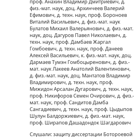
проф. Анахин Владимир Дмитриевич, д.
физ.-мат. наук, доц. Архинчеев Валерий
Ефимович, д. техн. наук, проф. Бороноев
Виталий Васильевич, д. физ.-мат. наук
Булатов Михаил Валерьянович, д. физ.-мат.
наук, доц. Дагуров Павел Николаевич, д.
техн. наук, проф. Дамбаев Жаргал
Гомбоевич, д. техн. наук, проф. Данеев
Алексей Васильевич, к. физ.-мат. наук, доц.
Дармаев Тумэн Гомбоцыренович, д. физ.-
мат. наук Лакеев Анатолий Валентинович,
д. физ.-мат. наук, доц. Мантатов Владимир
Владимирович, д. техн. наук, проф.
Мижидон Арсалан Дугарович, д. техн. наук,
проф. Никифоров Семен Очирович, д. физ.-
мат. наук, проф. Сандитов Дамба
Сангадиевич, д. техн. наук, проф. Цыдыпов
Шулун Балдоржиевич, д. физ.-мат. наук,
проф. Ширапов Дашадондок Шагдарович
Слушали: защиту диссертации Ботороевой