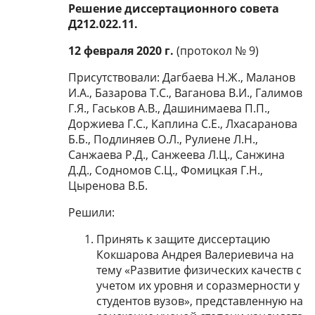
Решение диссертационного совета
Д212.022.11.
12 февраля 2020 г.
(протокол № 9)
Присутствовали: Дагбаева Н.Ж., Маланов
И.А., Базарова Т.С., Ваганова В.И., Галимов
Г.Я., Гаськов А.В., Дашинимаева П.П.,
Доржиева Г.С., Каплина С.Е., Лхасаранова
Б.Б., Подлиняев О.Л., Рулиене Л.Н.,
Санжаева Р.Д., Санжеева Л.Ц., Санжина
Д.Д., Содномов С.Ц., Фомицкая Г.Н.,
Цыренова В.Б.
Решили:
Принять к защите диссертацию
Кокшарова Андрея Валериевича на
тему «Развитие физических качеств с
учетом их уровня и соразмерности у
студентов вузов», представленную на