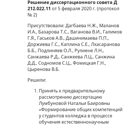
Решение диссертационного совета Д
212.022.11
от 5 февраля 2020 г. (протокол
№ 2)
Присутствовали: Дагбаева Н.Ж., Маланов
И.А., Базарова Т.С., Ваганова В.И., Галимов
Г.Я., Гаськов А.В., Дашинимаева П.П.,
Доржиева Г.С., Каплина С.Е., Лхасаранова
Б.Б., Подлиняев О.Л., Рулиене Л.Н.,
Санжаева Р.Д., Санжеева Л.Ц., Санжина
Д.Д., Содномов С.Ц., Фомицкая Г.Н.,
Цыренова В.Б.
Решили:
Принять к предварительному
рассмотрению диссертацию
Лумбуновой Натальи Баировны
«Формирование общих компетенций
у студентов колледжа в процессе
обучения естественнонаучным