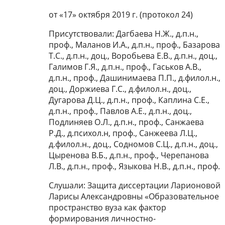
от «17» октября 2019 г. (протокол 24)
Присутствовали: Дагбаева Н.Ж., д.п.н.,
проф., Маланов И.А., д.п.н., проф., Базарова
Т.С., д.п.н., доц., Воробьева Е.В., д.п.н., доц.,
Галимов Г.Я., д.п.н., проф., Гаськов А.В.,
д.п.н., проф., Дашинимаева П.П., д.филол.н.,
доц., Доржиева Г.С., д.филол.н., доц.,
Дугарова Д.Ц., д.п.н., проф., Каплина С.Е.,
д.п.н., проф., Павлов А.Е., д.п.н., доц.,
Подлиняев О.Л., д.п.н., проф., Санжаева
Р.Д., д.психол.н, проф., Санжеева Л.Ц.,
д.филол.н., доц., Содномов С.Ц., д.п.н., доц.,
Цыренова В.Б., д.п.н., проф., Черепанова
Л.В., д.п.н., проф., Языкова Н.В., д.п.н., проф.
Слушали: Защита диссертации Ларионовой
Ларисы Александровны «Образовательное
пространство вуза как фактор
формирования личностно-