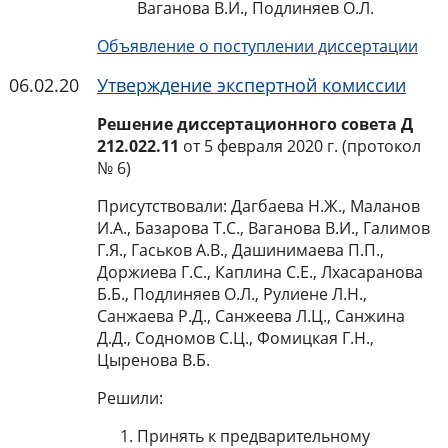
Ваганова В.И., Подлиняев О.Л.
Объявление о поступлении диссертации
06.02.20
Утверждение экспертной комиссии
Решение диссертационного совета Д
212.022.11
от 5 февраля 2020 г. (протокол
№ 6)
Присутствовали: Дагбаева Н.Ж., Маланов
И.А., Базарова Т.С., Ваганова В.И., Галимов
Г.Я., Гаськов А.В., Дашинимаева П.П.,
Доржиева Г.С., Каплина С.Е., Лхасаранова
Б.Б., Подлиняев О.Л., Рулиене Л.Н.,
Санжаева Р.Д., Санжеева Л.Ц., Санжина
Д.Д., Содномов С.Ц., Фомицкая Г.Н.,
Цыренова В.Б.
Решили:
Принять к предварительному