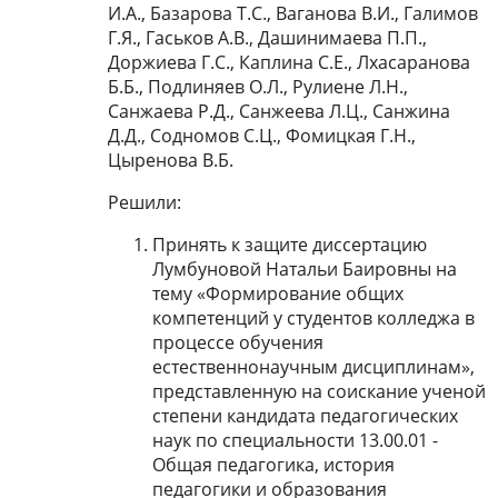
И.А., Базарова Т.С., Ваганова В.И., Галимов
Г.Я., Гаськов А.В., Дашинимаева П.П.,
Доржиева Г.С., Каплина С.Е., Лхасаранова
Б.Б., Подлиняев О.Л., Рулиене Л.Н.,
Санжаева Р.Д., Санжеева Л.Ц., Санжина
Д.Д., Содномов С.Ц., Фомицкая Г.Н.,
Цыренова В.Б.
Решили:
Принять к защите диссертацию
Лумбуновой Натальи Баировны на
тему «Формирование общих
компетенций у студентов колледжа в
процессе обучения
естественнонаучным дисциплинам»,
представленную на соискание ученой
степени кандидата педагогических
наук по специальности 13.00.01 -
Общая педагогика, история
педагогики и образования