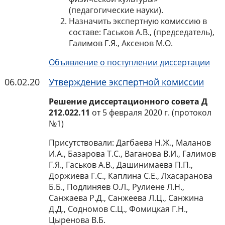
(педагогические науки).
Назначить экспертную комиссию в
составе: Гаськов А.В., (председатель),
Галимов Г.Я., Аксенов М.О.
Объявление о поступлении диссертации
06.02.20
Утверждение экспертной комиссии
Решение диссертационного совета Д
212.022.11
от 5 февраля 2020 г. (протокол
№1)
Присутствовали: Дагбаева Н.Ж., Маланов
И.А., Базарова Т.С., Ваганова В.И., Галимов
Г.Я., Гаськов А.В., Дашинимаева П.П.,
Доржиева Г.С., Каплина С.Е., Лхасаранова
Б.Б., Подлиняев О.Л., Рулиене Л.Н.,
Санжаева Р.Д., Санжеева Л.Ц., Санжина
Д.Д., Содномов С.Ц., Фомицкая Г.Н.,
Цыренова В.Б.