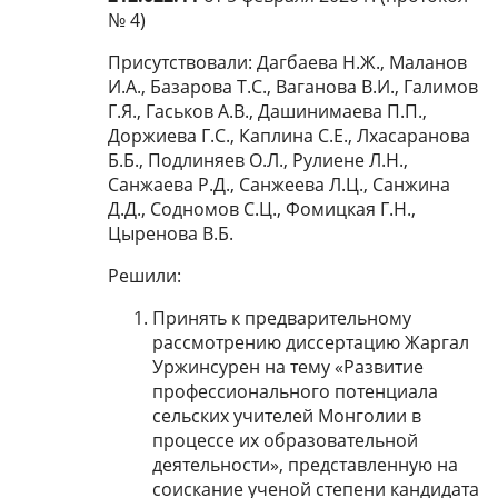
№ 4)
Присутствовали: Дагбаева Н.Ж., Маланов
И.А., Базарова Т.С., Ваганова В.И., Галимов
Г.Я., Гаськов А.В., Дашинимаева П.П.,
Доржиева Г.С., Каплина С.Е., Лхасаранова
Б.Б., Подлиняев О.Л., Рулиене Л.Н.,
Санжаева Р.Д., Санжеева Л.Ц., Санжина
Д.Д., Содномов С.Ц., Фомицкая Г.Н.,
Цыренова В.Б.
Решили:
Принять к предварительному
рассмотрению диссертацию Жаргал
Уржинсурен на тему «Развитие
профессионального потенциала
сельских учителей Монголии в
процессе их образовательной
деятельности», представленную на
соискание ученой степени кандидата