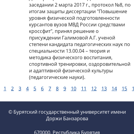
заседании 2 марта 2017 г., протокол №8, по
итогам защиты диссертации "Повышение
уровня физической подготовленности
курсантов вузов МВД России средствами
кроссфит", принял решение о
присуждении Галимовой А.Г. ученой
степени кандидата педагогических наук по
специальности 13.00.04 –
теория и
методика физического воспитания,
спортивной тренировки, оздоровительной
и адаптивной физической культуры
(педагогические науки).
1
2
3
4
5
6
7
8
9
10
11
12
13
14
15
© Бурятский государственный университет имени
Доржи Банзарова
670000, Республика Бурятия