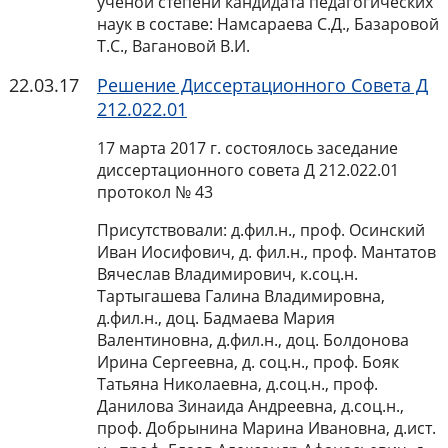
ученой степени кандидата педагогических
наук в составе: Намсараева С.Д., Базаровой
Т.С., Вагановой В.И.
22.03.17
Решение Диссертационного Совета Д
212.022.01
17 марта 2017 г. состоялось заседание
диссертационного совета Д 212.022.01
протокол № 43
Присутствовали: д.фил.н., проф. Осинский
Иван Иосифович, д. фил.н., проф. Мантатов
Вячеслав Владимирович, к.соц.н.
Тартыгашева Галина Владимировна,
д.фил.н., доц. Бадмаева Мария
Валентиновна, д.фил.н., доц. Болдонова
Ирина Сергеевна, д. соц.н., проф. Бояк
Татьяна Николаевна, д.соц.н., проф.
Данилова Зинаида Андреевна, д.соц.н.,
проф. Добрынина Марина Ивановна, д.ист.