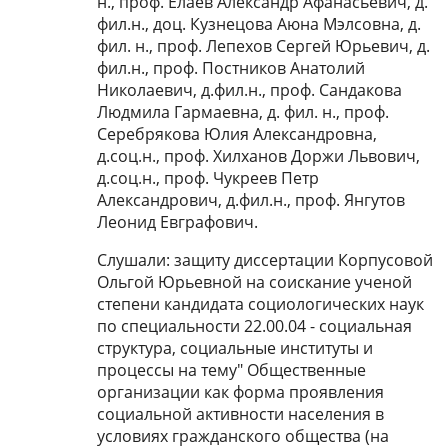
н., проф. Елаев Александр Афанасьевич, д.
фил.н., доц. Кузнецова Аюна Мэлсовна, д.
фил. н., проф. Лепехов Сергей Юрьевич, д.
фил.н., проф. Постников Анатолий
Николаевич, д.фил.н., проф. Сандакова
Людмила Гармаевна, д. фил. н., проф.
Серебрякова Юлия Александровна,
д.соц.н., проф. Хилханов Доржи Львович,
д.соц.н., проф. Чукреев Петр
Александрович, д.фил.н., проф. Янгутов
Леонид Евграфович.
Слушали: защиту диссертации Корпусовой
Ольгой Юрьевной на соискание ученой
степени кандидата социологических наук
по специальности 22.00.04 - социальная
структура, социальные институты и
процессы на тему" Общественные
организации как форма проявления
социальной активности населения в
условиях гражданского общества (на