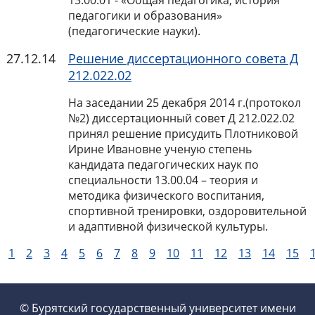
13.00.01 - «Общая педагогика, история
педагогики и образования»
(педагогические науки).
27.12.14
Решение диссертационного совета Д
212.022.02
На заседании 25 декабря 2014 г.(протокол
№2) диссертационный совет Д 212.022.02
принял решение присудить Плотниковой
Ирине Ивановне ученую степень
кандидата педагогических наук по
специальности 13.00.04 – теория и
методика физического воспитания,
спортивной тренировки, оздоровительной
и адаптивной физической культуры.
1
2
3
4
5
6
7
8
9
10
11
12
13
14
15
© Бурятский государственный университет имени