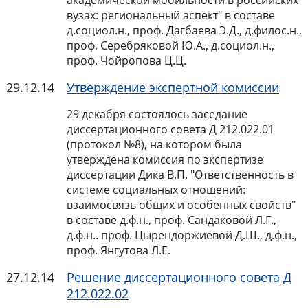
академической мобильности в российских
вузах: региональный аспект" в составе
д.социол.н., проф. Дагбаева Э.Д., д.филос.н.,
проф. Серебряковой Ю.А., д.социол.н.,
проф. Чойропова Ц.Ц.
29.12.14
Утверждение экспертной комиссии
29 декабря состоялось заседание
диссертационного совета Д 212.022.01
(протокол №8), на котором была
утверждена комиссия по экспертизе
диссертации Дика В.П. "Ответственность в
системе социальных отношений:
взаимосвязь общих и особенных свойств"
в составе д.ф.н., проф. Сандаковой Л.Г.,
д.ф.н.. проф. Цырендоржиевой Д.Ш., д.ф.н.,
проф. Янгутова Л.Е.
27.12.14
Решение диссертационного совета Д
212.022.02