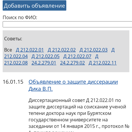
Добавить объявление
Поиск по ФИО:
Советы:
Все
Д 212.022.01
Д 212.022.02
Д 212.022.03
Д
212.022.04
Д 212.022.05
Д 212.022.07
Д
212.022.08
24.2.279.01
24.2.279.02
Д 212.022.11
16.01.15
Объявление о защите диссерации
Дика В.П.
Диссертационный совет Д 212.022.01 по
защите диссертаций на соискание ученой
тепени доктора наук при Бурятском
государственном университете на
заседании от 14 января 2015 г., протокол №