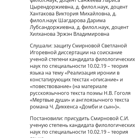
филол.наук, доцент Санжеева Лариса
Цырендоржиевна, д. филол.наук, доцент
Хантакова Виктория Михайловна, д.
филол.наук Шагдарова Дарима
Лубсандоржиевна, д. филол.наук, доцент
Хилханова Эржэн Владимировна
Слушали: защиту Смирновой Светланой
Игоревной диссертации на соискание
ученой степени кандидата филологических
наук по специальности 10.02.19 – теория
языка на тему «Реализация иронии в
констатирующих текстах «описание» и
«повествование» (на материале
русскоязычного текста поэмы Н.В. Гоголя
«Мертвые души» и англоязычного текста
романа Ч. Диккенса «Домби и сын»)».
Постановили: присудить Смирновой С.И.
ученую степень кандидата филологических
наук по специальности 10.02.19 – теория