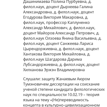
Дашинимаева Полина Пурбуевна, д.
филол.наук, доцент Дырхеева Галина
Александровна, д. филол.наук, доцент
Егодурова Виктория Макаровна, д.
филол.наук, профессор Каплуненко
Александр Михайлович, д. филол.наук,
доцент Майоров Александр Петрович, д.
филол.наук Олзоева Янина Васильевна, д.
филол.наук, доцент Санжеева Лариса
Цырендоржиевна, д. филол.наук, доцент
Хантакова Виктория Михайловна, д.
филол.наук Шагдарова Дарима
Лубсандоржиевна, д. филол.наук, доцент
Хилханова Эржэн Владимировна
Слушали: защиту Жанаевым Аюром
Тумэновичем диссертации на соискание
ученой степени кандидата филологических
наук по специальности 10.02.19 – теория
языка на тему «(Не)переводимость
концепта в культурно-цивилизационном