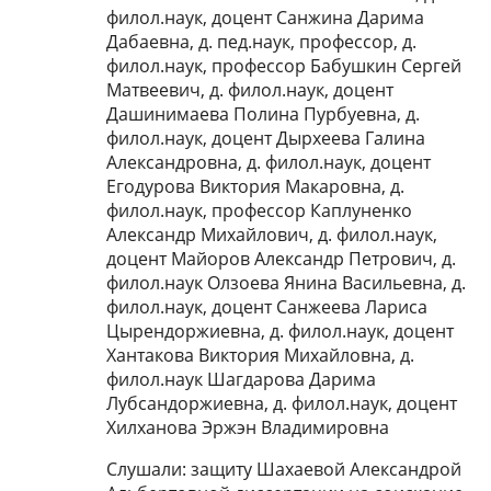
филол.наук, доцент Санжина Дарима
Дабаевна, д. пед.наук, профессор, д.
филол.наук, профессор Бабушкин Сергей
Матвеевич, д. филол.наук, доцент
Дашинимаева Полина Пурбуевна, д.
филол.наук, доцент Дырхеева Галина
Александровна, д. филол.наук, доцент
Егодурова Виктория Макаровна, д.
филол.наук, профессор Каплуненко
Александр Михайлович, д. филол.наук,
доцент Майоров Александр Петрович, д.
филол.наук Олзоева Янина Васильевна, д.
филол.наук, доцент Санжеева Лариса
Цырендоржиевна, д. филол.наук, доцент
Хантакова Виктория Михайловна, д.
филол.наук Шагдарова Дарима
Лубсандоржиевна, д. филол.наук, доцент
Хилханова Эржэн Владимировна
Слушали: защиту Шахаевой Александрой