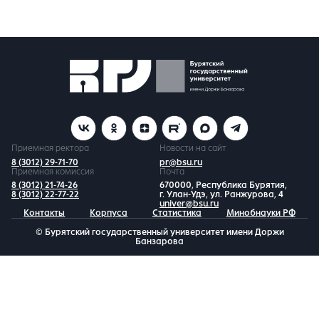
Приемная ректора
Новости на сайт
8 (3012) 29-71-70
pr@bsu.ru
Приемная комиссия
Почта
8 (3012) 21-74-26
670000, Республика Бурятия,
8 (3012) 22-77-22
г. Улан-Удэ, ул. Ранжурова, 4
univer@bsu.ru
Контакты
Корпуса
Статистика
Минобнауки РФ
© Бурятский государственный университет имени Доржи
Банзарова