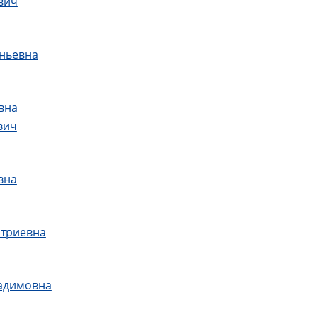
вич
еньевна
вна
вич
вна
итриевна
Вадимовна