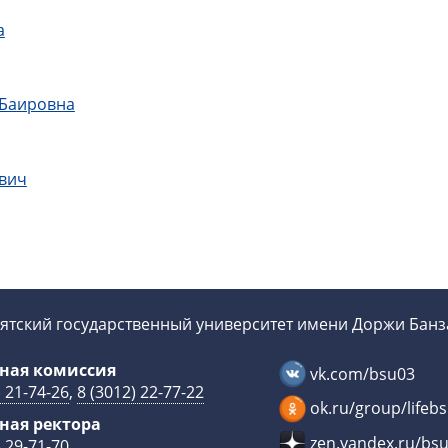
а
 Баировна
евич
ятский государственный университет имени Доржи Бан
ная комиссия
vk.com/bsu03
) 21-74-26
,
8 (3012) 22-77-22
ok.ru/group/lifeb
ная ректора
zen.yandex.ru/bs
) 29-71-70