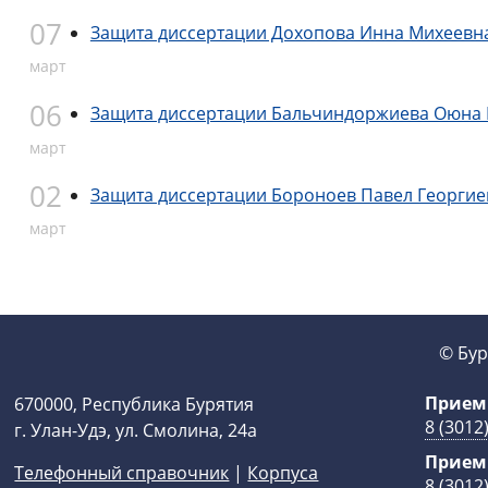
07
Защита диссертации Дохопова Инна Михеевн
март
06
Защита диссертации Бальчиндоржиева Оюна
март
02
Защита диссертации Бороноев Павел Георги
март
© Бур
Прием
670000, Республика Бурятия
8 (3012
г. Улан-Удэ, ул. Смолина, 24а
Прием
Телефонный справочник
|
Корпуса
8 (3012