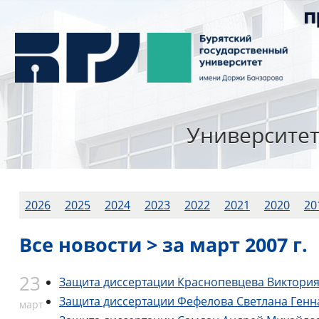
Университе
2026
2025
2024
2023
2022
2021
2020
20
Все новости > за март 2007 г.
23
Защита диссертации Краснопевцева Виктори
Защита диссертации Фефелова Светлана Генн
март