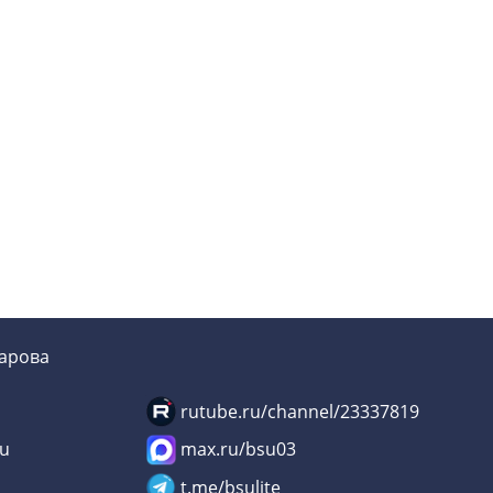
зарова
rutube.ru/channel/23337819
su
max.ru/bsu03
u
t.me/bsulite