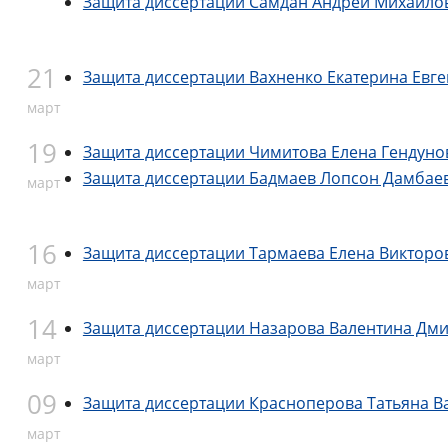
Защита диссертации Самдан Андрей Михайло
21
Защита диссертации Вахненко Екатерина Евг
март
19
Защита диссертации Чимитова Елена Гендуно
Защита диссертации Бадмаев Лопсон Дамбае
март
16
Защита диссертации Тармаева Елена Викторо
март
14
Защита диссертации Назарова Валентина Дм
март
09
Защита диссертации Красноперова Татьяна 
март