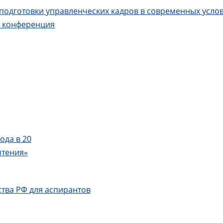
одготовки управленческих кадров в современных услов
я конференция
ода в 20
чтения»
тва РФ для аспирантов