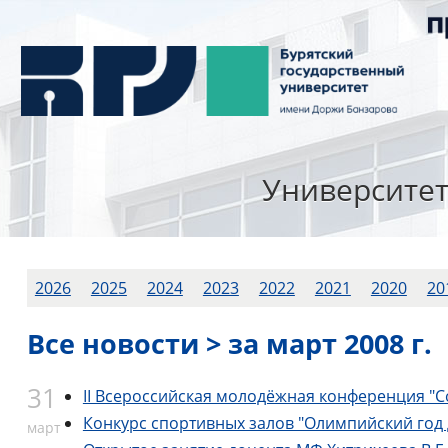
Университе
2026
2025
2024
2023
2022
2021
2020
20
Все новости > за март 2008 г.
31
II Всероссийская молодёжная конференция "С
Конкурс спортивных залов "Олимпийский год
март