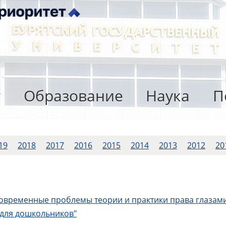
т
Образование
Наука
П
19
2018
2017
2016
2015
2014
2013
2012
20
овременные проблемы теории и практики права глазами
 для дошкольников"