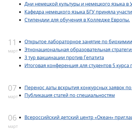
Дни немецкой культуры и немецкого языка в 
Кафедра немецкого языка БГУ приняла участи
Стипендии для обучения в Колледже Европы.
11
Открытое лабораторное занятие по биохими
Этнонациональная образовательная стратеги
март
3 тур вакцинации против Гепатита
Итоговая конференция для студентов 5 курса 
07
Перенос даты вскрытия конкурсных заявок по
Публикация статей по специальностям
март
06
Всероссийский детский центр «Океан» пригла
март