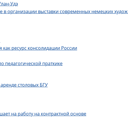
Улан-Удэ
е в организации выставки современных немецких худож
и
я как ресурс консолидации России
по педагогической праткике
 аренде столовых БГУ
шает на работу на контрактной основе