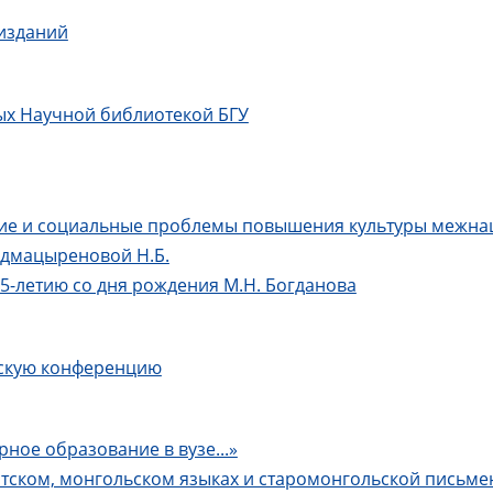
 изданий
ых Научной библиотекой БГУ
ские и социальные проблемы повышения культуры межна
адмацыреновой Н.Б.
-летию со дня рождения М.Н. Богданова
скую конференцию
ное образование в вузе...»
ятском, монгольском языках и старомонгольской письме