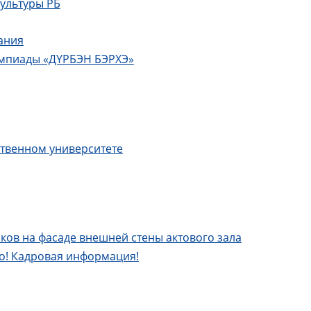
ультуры РБ
ания
импиады «ДYРБЭН БЭРХЭ»
ственном университете
ков на фасаде внешней стены актового зала
о! Кадровая информация!