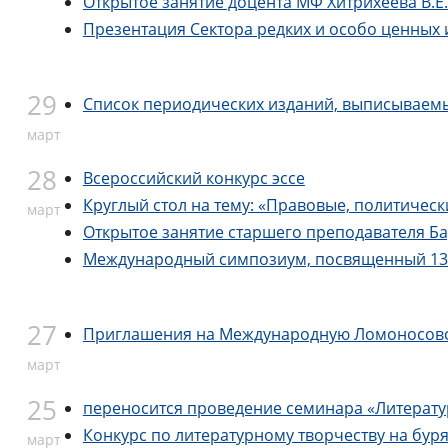
Открытое занятие доцента МФ Хитрихеева В.Е.
Презентация Сектора редких и особо ценных
29
Список периодических изданий, выписываем
март
28
Всероссийский конкурс эссе
Круглый стол на тему: «Правовые, политиче
март
Открытое занятие старшего преподавателя Б
Международный симпозиум, посвященный 135
27
Приглашения на Международную Ломоносов
март
25
переносится проведение семинара «Литератур
Конкурс по литературному творчеству на бур
март