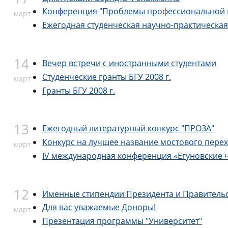
Конференция "Проблемы профессиональной п
март
Ежегодная студенческая научно-практическа
14
Вечер встречи с иностранными студентами
Студенческие гранты БГУ 2008 г.
март
Гранты БГУ 2008 г.
13
Ежегодный литературный конкурс "ПРОЗА"
Конкурс на лучшее название мостового перех
март
IV международная конференция «Егуновские 
12
Именные стипендии Президента и Правительс
Для вас уважаемые Доноры!
март
Презентация программы "Университет"