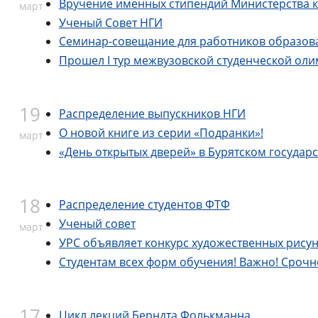
Вручение именных стипендий Министерства к
март
Ученый Совет НГИ
Семинар-совещание для работников образов
Прошел I тур межвузовской студенческой ол
19
Распределение выпускников НГИ
О новой книге из серии «Подранки»!
март
«День открытых дверей» в Бурятском государ
18
Распределение студентов ФТФ
Ученый совет
март
УРС объявляет конкурс художественных рисун
Студентам всех форм обучения! Важно! Срочн
17
Цикл лекций Берндта Фолькманна