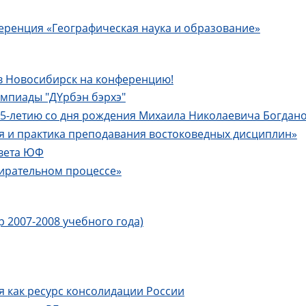
ренция «Географическая наука и образование»
в Новосибирск на конференцию!
импиады "ДYрбэн бэрхэ"
-летию со дня рождения Михаила Николаевича Богдан
 и практика преподавания востоковедных дисциплин»
овета ЮФ
ирательном процессе»
 2007-2008 учебного года)
я как ресурс консолидации России