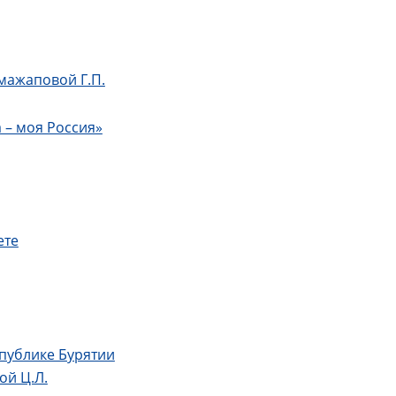
мажаповой Г.П.
 – моя Россия»
ете
публике Бурятии
ой Ц.Л.