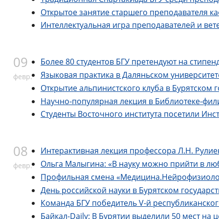
Открытое занятие старшего преподавателя к
Интеллектуальная игра преподавателей и вете
09
Более 80 студентов БГУ претендуют на стипен
Языковая практика в Даляньском университе
февр.
Открытие альпинистского клуба в Бурятском 
Научно-популярная лекция в Библиотеке-фи
Студенты Восточного института посетили Инс
08
Интерактивная лекция профессора Л.Н. Рулие
Ольга Малыгина: «В науку можно прийти в лю
февр.
Профильная смена «Медицина.Нейрофизиолог
День российской науки в Бурятском государс
Команда БГУ победитель V-й республиканског
Байкал-Daily: В Бурятии выделили 50 мест на 