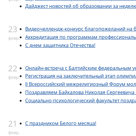
Дайджест новостей об образовании за недел
23
Видеочеллендж-конкурс благопожеланий на б
Аккредитация по программам профессиональ
февр.
С днем защитника Отечества!
22
Онлайн-встреча с Балтийским федеральным ун
Регистрация на заключительный этап олимпиа
февр.
II Всероссийский межрелигиозный Форум мол
Поздравляем Байкалова Николая Сергеевича и
Социально-психологический факультет поздр
21
С праздником Белого месяца!
февр.