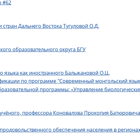
ю #62
 стран Дальнего Востока Тугуловой О.Д.
кого образовательного округа БГУ
го языка как иностранного Бальжановой О.Ц.
фикации по программе "Современный монгольский язык
образовательной программы: «Управление биологическ
о учёного, профессора Коновалова Прокопия Батюрович
е продовольственного обеспечения населения в регион