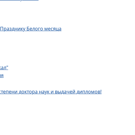
 Празднику Белого месяца
кал"
ля
тепени доктора наук и выдачей дипломов!