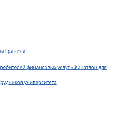
ла Гранина"
ребителей финансовых услуг «Финатлон для
трудников университета