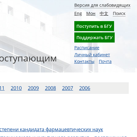
Версия для слабовидящих
Eng
Мон
中文
Поиск
Поступить в БГУ
Поддержать БГУ
Расписание
оступающим
Личный кабинет
Контакты
Почта
11
2010
2009
2008
2007
2006
степени кандидата фармацевтических наук