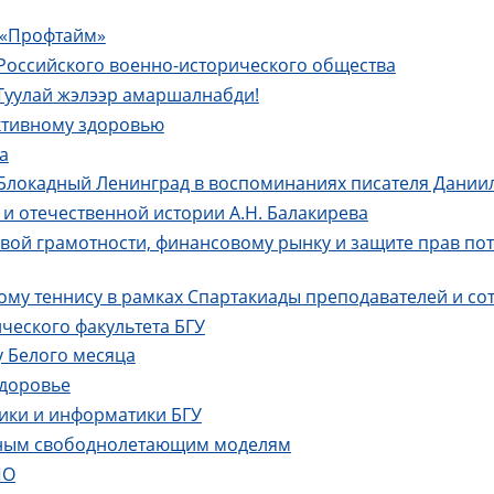
 «Профтайм»
 Российского военно-исторического общества
 Туулай жэлээр амаршалнабди!
ктивному здоровью
а
"Блокадный Ленинград в воспоминаниях писателя Дании
и отечественной истории А.Н. Балакирева
ой грамотности, финансовому рынку и защите прав пот
му теннису в рамках Спартакиады преподавателей и со
ческого факультета БГУ
у Белого месяца
здоровье
тики и информатики БГУ
нным свободнолетающим моделям
ПО