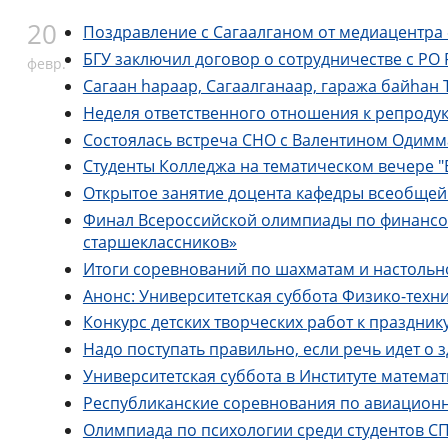
20
Поздравление с Сагаалганом от медиацентра
БГУ заключил договор о сотрудничестве с РО
февр.
Сагаaн hараар, Сагаалганаар, гаража байhан
Неделя ответственного отношения к репроду
Состоялась встреча СНО с Валентином Одимм
Студенты Колледжа на тематическом вечере 
Открытое занятие доцента кафедры всеобщей 
Финал Всероссийской олимпиады по финансов
старшеклассников»
Итоги соревнований по шахматам и настольно
Анонс: Университетская суббота Физико-техни
Конкурс детских творческих работ к праздник
Надо поступать правильно, если речь идет о 
Университетская суббота в Институте матема
Республиканские соревнования по авиацио
Олимпиада по психологии среди студентов С