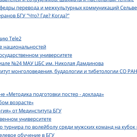
афедры перевода и межкультурных коммуникаций Сельве
ранов БГУ "Что? Где? Когда?"
дию Tele2
те национальностей
государственном университете
лиале №24 МАУ ЦБС им. Николая Дамдинова
титут монголоведения, буддологии и тибетологии СО РАН
не «Методика подготовки постер - доклада»
бом возрасте»
ия» от Мединститута БГУ
твенном университете
о турнира по волейболу среди мужских команд на кубок
целевое обучение в БГУ