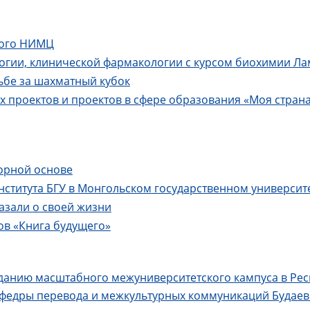
кого НИМЦ
огии, клинической фармакологии с курсом биохимии Ла
ьбе за шахматный кубок
 проектов и проектов в сфере образования «Моя страна
орной основе
нститута БГУ в Монгольском государственном университ
азали о своей жизни
в «Книга будущего»
данию масштабного межуниверситетского кампуса в Рес
афедры перевода и межкультурных коммуникаций Будаев