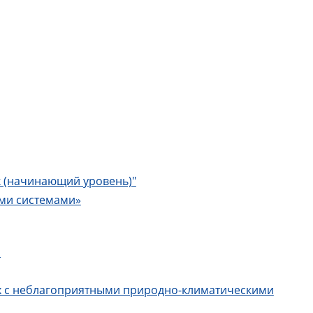
 (начинающий уровень)"
ими системами»
а
ах с неблагоприятными природно-климатическими