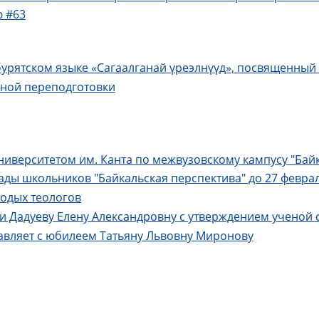
ю #63
урятском языке «Сагаалганай үреэлнүүд», посвященный
ной переподготовки
иверситетом им. Канта по межвузовскому кампусу "Бай
ды школьников "Байкальская перспектива" до 27 февра
одых теологов
 Дадуеву Елену Александровну с утверждением ученой с
авляет с юбилеем Татьяну Львовну Миронову