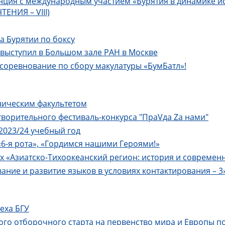
нция с международным участием «Бурятия в динамике ис
ЕНИЯ – VIII)
а Бурятии по боксу
 выступил в Большом зале РАН в Москве
-соревнование по сбору макулатуры «БумБатл»!
ническим факультетом
отворительного фестиваль-конкурса "ПраVда Zа нами"
2023/24 учебный год
«6-я рота», «Гордимся нашими Героями!»
Азиатско-Тихоокеанский регион: история и современност
е и развитие языков в условиях контактирования – 3»
еха БГУ
ого отборочного старта на первенство мира и Европы п