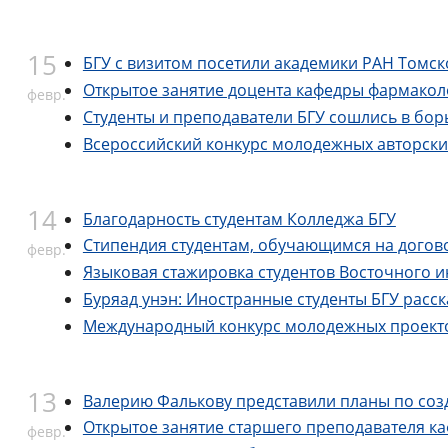
15
БГУ с визитом посетили академики РАН Томс
Открытое занятие доцента кафедры фармакол
февр.
Студенты и преподаватели БГУ сошлись в бор
Всероссийский конкурс молодежных авторских
14
Благодарность студентам Колледжа БГУ
Стипендия студентам, обучающимся на догов
февр.
Языковая стажировка студентов Восточного и
Буряад унэн: Иностранные студенты БГУ расск
Международный конкурс молодежных проекто
13
Валерию Фалькову представили планы по соз
Открытое занятие старшего преподавателя к
февр.