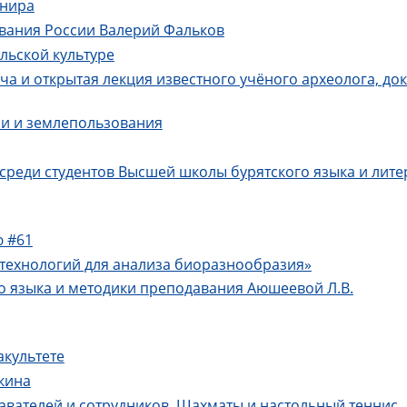
рнира
ования России Валерий Фальков
льской культуре
еча и открытая лекция известного учёного археолога, д
фии и землепользования
 среди студентов Высшей школы бурятского языка и лит
ю #61
технологий для анализа биоразнообразия»
о языка и методики преподавания Аюшеевой Л.В.
акультете
кина
авателей и сотрудников. Шахматы и настольный теннис