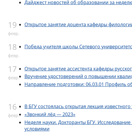
Дайджест новостей об образовании за недел
19
Открытое занятие доцента кафедры филологии
февр.
18
Победа учителя школы Сетевого университетс
февр.
17
Открытое занятие ассистента кафедры русско
Вручение удостоверений о повышении квали
февр.
Направление подготовки: 06.03.01 Профиль 
16
В БГУ состоялась открытая лекция известног
«Звонкий лёд — 2023»
февр.
Неделя науки. Докторанты БГУ. Исследовани
условиями