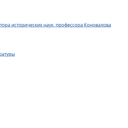
октора исторических наук, профессора Коновалова
ературы