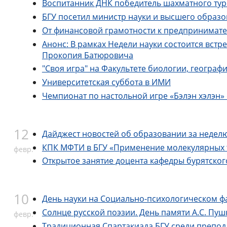
Воспитанник ДНК победитель шахматного ту
БГУ посетил министр науки и высшего образ
От финансовой грамотности к предпринимате
Анонс: В рамках Недели науки состоится встр
Прокопия Батюровича
"Своя игра" на Факультете биологии, геогра
Университетская суббота в ИМИ
Чемпионат по настольной игре «Бэлэн хэлэн»
12
Дайджест новостей об образовании за недел
КПК МФТИ в БГУ «Применение молекулярных 
февр.
Открытое занятие доцента кафедры бурятског
10
День науки на Социально-психологическом ф
Солнце русской поэзии. День памяти А.С. Пуш
февр.
Традиционная Спартакиада БГУ среди препод