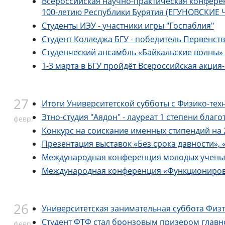
Всероссийская научно-практическая конфере
100-летию Республики Бурятия (ЕГУНОВСКИЕ ЧТ
Студенты ИЭУ - участники игры "Госпаблия"
Студент Колледжа БГУ - победитель Первенств
Студенческий ансамбль «Байкальские волны»
1-3 марта в БГУ пройдёт Всероссийская акция
27
Итоги Университетской субботы с Физико-тех
Этно-студия "Аядон" - лауреат 1 степени благ
февр.
Конкурс на соискание именных стипендий на 
Презентация выставок «Без срока давности», 
Международная конференция молодых ученых «
Международная конференция «Функционировани
26
Университетская занимательная суббота Физт
Студент ФТФ стал бронзовым призером главн
февр.