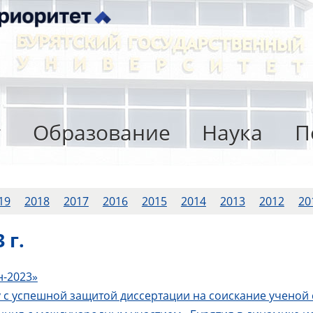
т
Образование
Наука
П
19
2018
2017
2016
2015
2014
2013
2012
20
 г.
н-2023»
 с успешной защитой диссертации на соискание ученой 