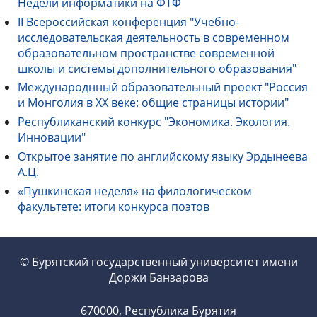
Недели информатики на ФТФ
II Всероссийская конференция "Учебно-
исследовательская деятельность в современном
образовательном пространстве современной
школы и системы дополнительного образования"
Международнный образовательный проект "Россия
и Монголия в ХХ веке: общие страницы истории"
Республиканский конкурс "Экономика. Экология.
Инновации"
Открытое занятие по английскому языку Эрдынеева
А.Ц.
«Пушкинская неделя» на филологическом
факультете: итоги конкурса поэтов
© Бурятский государственный университет имени
Доржи Банзарова
670000, Республика Бурятия