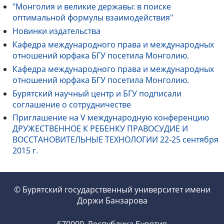
"Монголия и великие державы: в поиске
оптимальной формулы взаимодействия"
Новинки издательства
Кафедра международного права и международных
отношений юрфака БГУ посетила Монголию.
Кафедра международного права и международных
отношений юрфака БГУ посетила Монголию.
Бурятский научный центр и БГУ подписали
соглашение о сотрудничестве
Приглашение на V международную конференцию
ДРУЖЕСТВЕННОЕ К РЕБЕНКУ ПРАВОСУДИЕ И
ВОССТАНОВИТЕЛЬНЫЕ ТЕХНОЛОГИИ 22-25 cентября
2015 г.
© Бурятский государственный университет имени
Доржи Банзарова