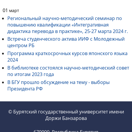
01
март
Региональный научно-методический семинар по
повышению квалификации «Интегративная
дидактика перевода в практике», 25-27 марта 2024 г.
Встреча студенческого актива ИИФ с Молодежный
центром РБ
Программа краткосрочных курсов японского языка
2024
В библиотеке состоялся научно-методический совет
по итогам 2023 года
В БГУ прошло обсуждение на тему - выборы
Президента РФ
© Бурятский государственный университет имени
Доржи Банзарова
670000, Республика Бурятия