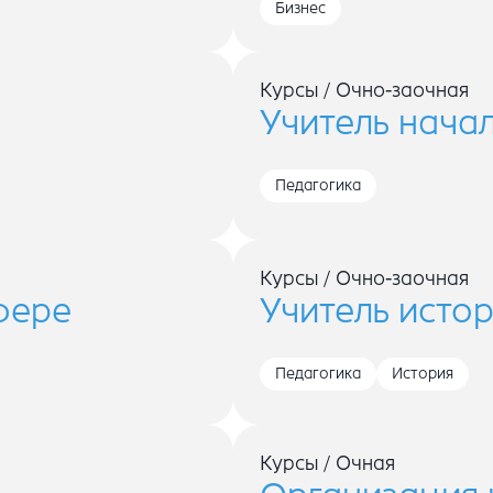
Бизнес
Курсы
/
Очно-заочная
Учитель нача
Педагогика
Курсы
/
Очно-заочная
фере
Учитель исто
Педагогика
История
Курсы
/
Очная