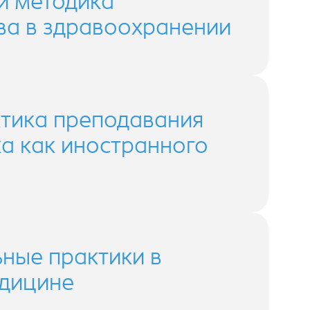
и методика
ва в здравоохранении
ктика преподавания
ка как иностранного
ные практики в
едицине