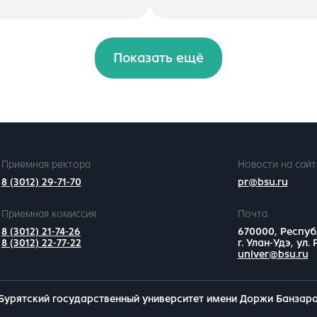
Показать ещё
Приемная ректора
Новости на сайт
8 (3012) 29-71-70
pr@bsu.ru
Приемная комиссия
Почта
8 (3012) 21-74-26
670000, Респуб
8 (3012) 22-77-22
г. Улан-Удэ, ул.
univer@bsu.ru
Бурятский государственный университет имени Доржи Банзар