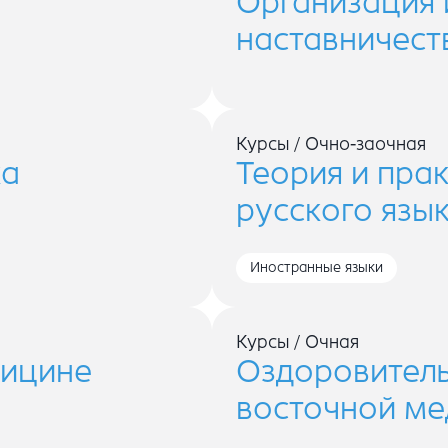
Организация 
наставничест
Курсы
/
Очно-заочная
ка
Теория и пра
русского язы
Иностранные языки
Курсы
/
Очная
дицине
Оздоровитель
восточной м